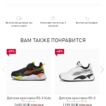
Бесплатная доставка при
Оплачивай частями до 3
Бесплатный возврат
оплате онлайн
платежей
ВАМ ТАКЖЕ ПОНРАВИТСЯ
-29%
-68%
Детские кроссовки RS-X Kids
Детские кроссовки RS-X
Sneakers
Sneakers Kids
2690,00 ₴
1199,00 ₴
3790,00 ₴
3790,00 ₴