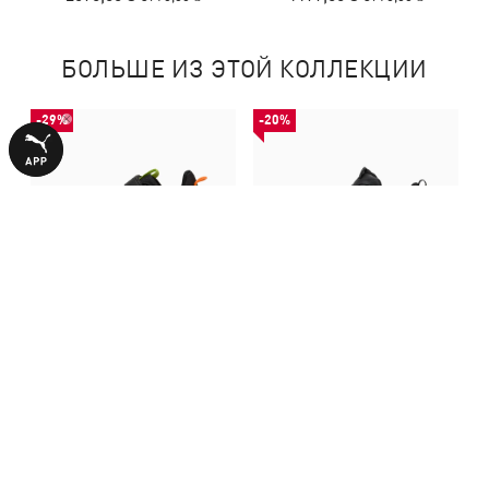
БОЛЬШЕ ИЗ ЭТОЙ КОЛЛЕКЦИИ
-29%
-20%
Детские кроссовки RS-X Kids
Кроссовки RS-X Efekt
Sneakers
2690,00 ₴
5199,00 ₴
3790,00 ₴
6490,00 ₴
С ЭТИМ ТОВАРОМ ПОКУПАЮТ