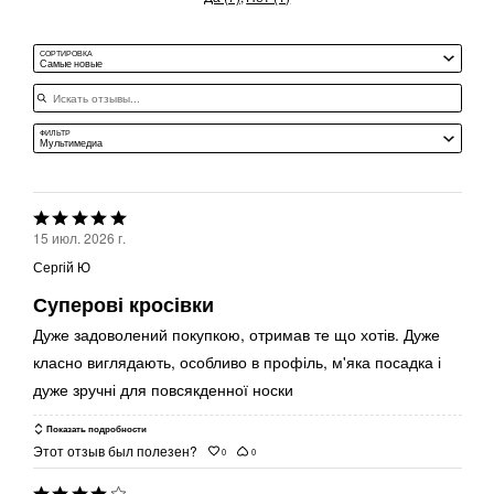
и
Среднее
СОРТИРОВКА
Самые новые
Искать отзывы
ФИЛЬТР
Мультимедиа
Выбрана
15 июл. 2026 г.
оценка
Сергій Ю
5из
Суперові кросівки
5
Дуже задоволений покупкою, отримав те що хотів. Дуже
класно виглядають, особливо в профіль, м'яка посадка і
дуже зручні для повсякденної носки
Показать подробности
Этот отзыв был полезен?
0
0