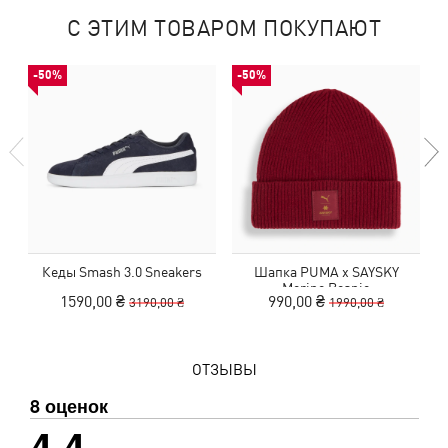
С ЭТИМ ТОВАРОМ ПОКУПАЮТ
-50%
-50%
Кеды Smash 3.0 Sneakers
Шапка PUMA x SAYSKY
К
Merino Beanie
1590,00 ₴
990,00 ₴
3190,00 ₴
1990,00 ₴
ОТЗЫВЫ
8 оценок
4,4