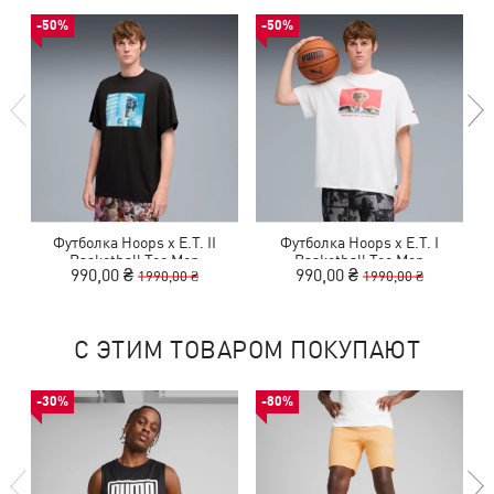
-50%
-50%
Футболка Hoops x E.T. II
Футболка Hoops x E.T. I
Ф
Basketball Tee Men
Basketball Tee Men
990,00 ₴
990,00 ₴
1990,00 ₴
1990,00 ₴
С ЭТИМ ТОВАРОМ ПОКУПАЮТ
-30%
-80%