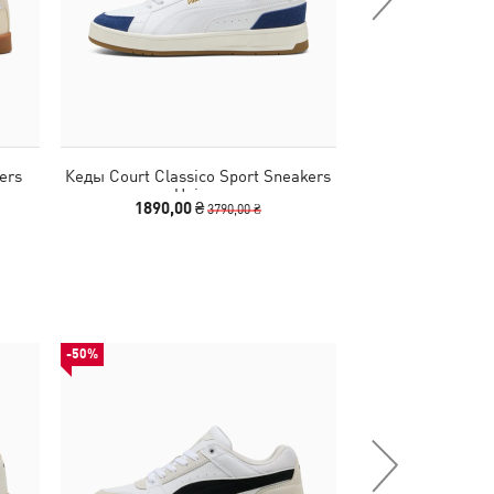
ers
Кеды Court Classico Sport Sneakers
Кеды Court Class
Unisex
Un
1890,00 ₴
1890,00
3790,00 ₴
-50%
-53%