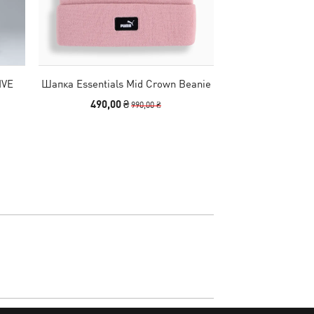
IVE
Шапка Essentials Mid Crown Beanie
Сумка Essentials
x
490,00 ₴
2490
990,00 ₴