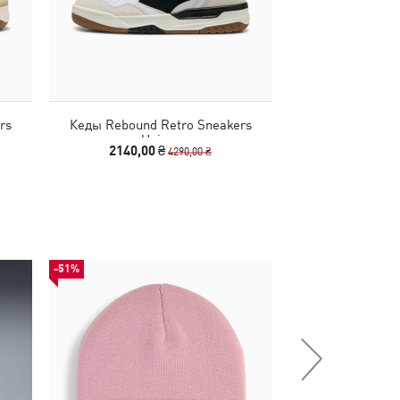
rs
Кеды Rebound Retro Sneakers
Кроссовки Re
Unisex
2140,00 ₴
1790,00
4290,00 ₴
-51%
НОВИНКА