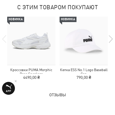
С ЭТИМ ТОВАРОМ ПОКУПАЮТ
НОВИНКА
НОВИНКА
Кроссовки PUMA Morphic
Кепка ESS No.1 Logo Baseball
К
Base Sneakers
Cap
4490,00 ₴
790,00 ₴
ОТЗЫВЫ
1 оценка
5,0