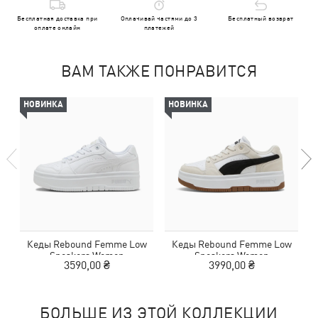
Бесплатная доставка при
Оплачивай частями до 3
Бесплатный возврат
оплате онлайн
платежей
ВАМ ТАКЖЕ ПОНРАВИТСЯ
НОВИНКА
НОВИНКА
Кеды Rebound Femme Low
Кеды Rebound Femme Low
Sneakers Women
Sneakers Women
3590,00 ₴
3990,00 ₴
БОЛЬШЕ ИЗ ЭТОЙ КОЛЛЕКЦИИ