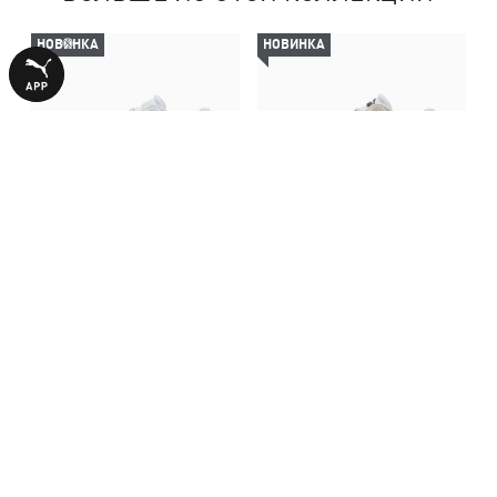
НОВИНКА
НОВИНКА
Кеды Rebound Femme Low
Кеды Rebound Femme Low
Sneakers Women
Sneakers Women
3590,00 ₴
3990,00 ₴
С ЭТИМ ТОВАРОМ ПОКУПАЮТ
-50%
-50%