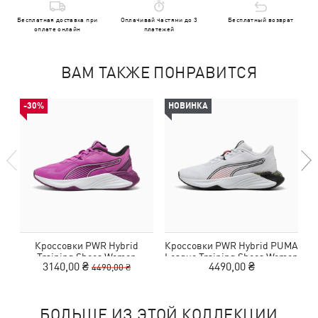
Бесплатная доставка при
Оплачивай частями до 3
Бесплатный возврат
оплате онлайн
платежей
ВАМ ТАКЖЕ ПОНРАВИТСЯ
-30%
НОВИНКА
Кроссовки PWR Hybrid
Кроссовки PWR Hybrid PUMA
Training Shoes Women
League Training Shoes Women
3140,00 ₴
4490,00 ₴
4490,00 ₴
БОЛЬШЕ ИЗ ЭТОЙ КОЛЛЕКЦИИ