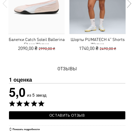
Балетки Catch Soleil Ballerina
Шорты PUMATECH 4" Shorts
Ш
Shoes Women
Women
2090,00 ₴
1740,00 ₴
2990,00 ₴
2490,00 ₴
ОТЗЫВЫ
1 оценка
5,0
из 5 звезд
ОСТАВИТЬ ОТЗЫВ
Показать подробности