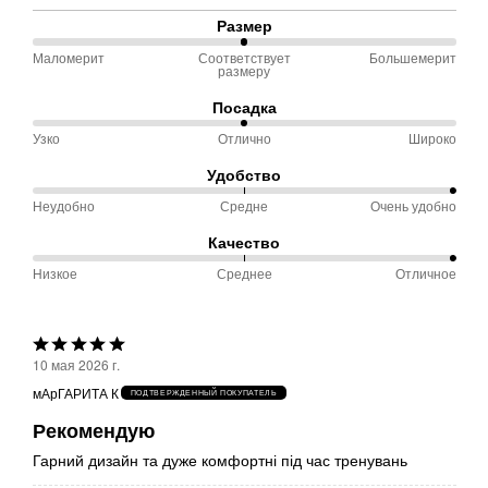
Размер
Маломерит
Соответствует
Большемерит
50 %
размеру
между
Посадка
Маломерит
Узко
Отлично
Широко
50 %
и
между
Соответствует
Удобство
Узко
размеру
Неудобно
Средне
Очень удобно
100 %
и
между
Качество
Отлично
Неудобно
Низкое
Среднее
Отличное
100 %
и
между
Средне
Низкое
Выбрана
и
10 мая 2026 г.
оценка
Среднее
мАрГАРИТА К
ПОДТВЕРЖДЕННЫЙ ПОКУПАТЕЛЬ
5из
Рекомендую
5
Гарний дизайн та дуже комфортні під час тренувань