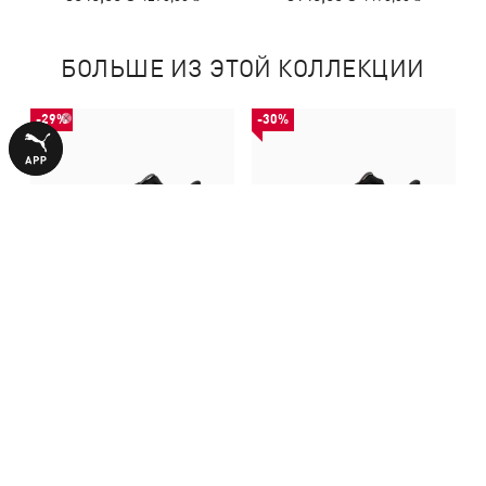
БОЛЬШЕ ИЗ ЭТОЙ КОЛЛЕКЦИИ
-29%
-30%
Кроссовки PWR Hybrid
Кроссовки PWR Hybrid
Training Shoes
Training Shoes
3040,00 ₴
3140,00 ₴
4290,00 ₴
4490,00 ₴
С ЭТИМ ТОВАРОМ ПОКУПАЮТ