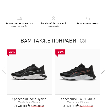
Бесплатная доставка при
Оплачивай частями до 3
Бесплатный возврат
оплате онлайн
платежей
ВАМ ТАКЖЕ ПОНРАВИТСЯ
-29%
-30%
Кроссовки PWR Hybrid
Кроссовки PWR Hybrid
Training Shoes
Training Shoes
3040,00 ₴
3140,00 ₴
4290,00 ₴
4490,00 ₴