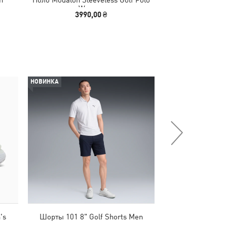
Women
3990,00 ₴
2090
НОВИНКА
НОВИНКА
's
Шорты 101 8" Golf Shorts Men
Штаны 101 Pure T
M