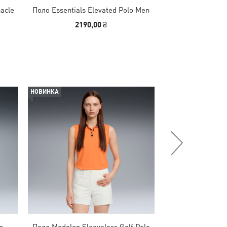
acle
Поло Essentials Elevated Polo Men
Поло PUMA.
2190,00 ₴
2990,00
НОВИНКА
НОВИНКА
n
Поло Modalon Sleeveless Golf Polo
Кепка Heritage P