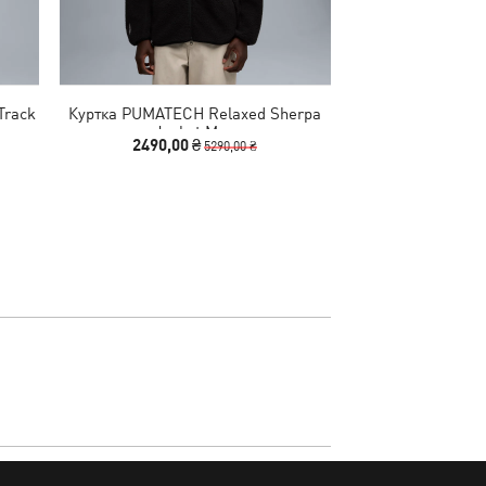
Track
Куртка PUMATECH Relaxed Sherpa
Штаны Scuderia 
Jacket Men
X Pan
2490,00 ₴
2190,00
5290,00 ₴