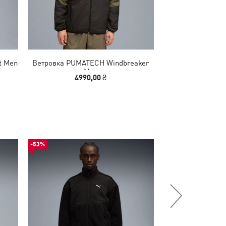
t Men
Ветровка PUMATECH Windbreaker
Олимпийка PU
Men
Track J
4990,00 ₴
4790
-53%
-50%