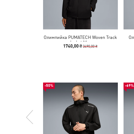
Олимпийка PUMATECH Woven Track
Ол
Jacket Men
1740,00 ₴
3490,00 ₴
-50%
-69%