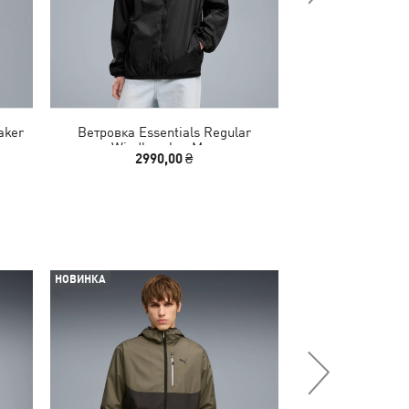
aker
Ветровка Essentials Regular
Ветровка Esse
Windbreaker Men
Windbre
2990,00 ₴
3390
НОВИНКА