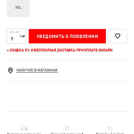
XXL
КОЛ-ВО
УВЕДОМИТЬ О ПОЯВЛЕНИИ
+ СКИДКА 5% И БЕСПЛАТНАЯ ДОСТАВКА ПРИ ОПЛАТЕ ОНЛАЙН
НАЛИЧИЕ В МАГАЗИНАХ
Бесплатная доставка при
Оплачивай частями до 3
Бесплатный возврат