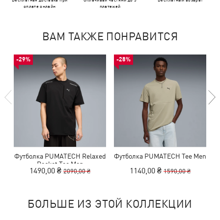
оплате онлайн
платежей
ВАМ ТАКЖЕ ПОНРАВИТСЯ
-29%
-28%
Футболка PUMATECH Relaxed
Футболка PUMATECH Tee Men
Ф
Pocket Tee Men
1490,00 ₴
1140,00 ₴
2090,00 ₴
1590,00 ₴
БОЛЬШЕ ИЗ ЭТОЙ КОЛЛЕКЦИИ