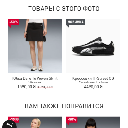
ТОВАРЫ С ЭТОГО ФОТО
-50%
НОВИНКА
Юбка Dare To Woven Skirt
Кроссовки H-Street OG
Women
Sneakers Unisex
1590,00 ₴
4490,00 ₴
3190,00 ₴
ВАМ ТАКЖЕ ПОНРАВИТСЯ
-30%
-50%