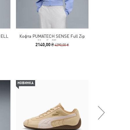
CELL
Кофта PUMATECH SENSE Full Zip
Майка PUMATEC
Hoodie Women
Tee 
2140,00 ₴
1090,00
4290,00 ₴
НОВИНКА
-50%