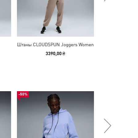
Штаны CLOUDSPUN Joggers Women
Штаны PUMATE
Wo
3390,00 ₴
3390
-50%
-50%