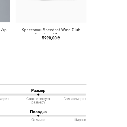
Zip
Кроссовки Speedcat Wine Club
Худи HER Oversi
Sneakers Women
5990,00 ₴
1890,00
Размер
мерит
Соответствует
Большемерит
размеру
ду
Посадка
омерит
Отлично
Широко