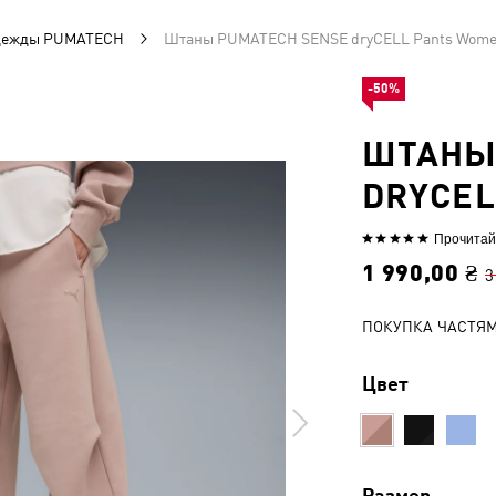
одежды PUMATECH
Штаны PUMATECH SENSE dryCELL Pants Wom
-50%
ШТАНЫ
DRYCEL
Прочитай
Выбрана
оценка
1 990,00 ₴
3
5из
5
ПОКУПКА ЧАСТЯ
Цвет
Размер