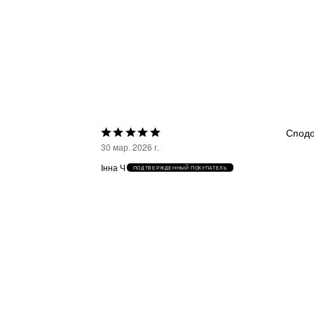
Сподо
Выбрана
30 мар. 2026 г.
оценка
Інна Ч
ПОДТВЕРЖДЕННЫЙ ПОКУПАТЕЛЬ
5из
5