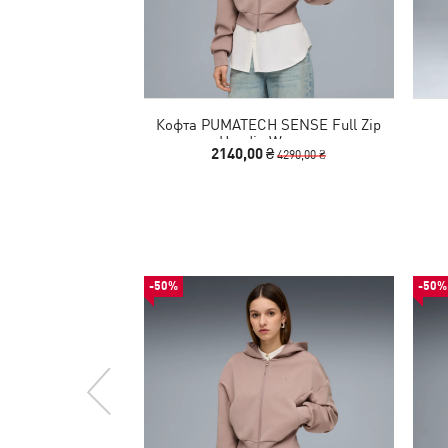
Кофта PUMATECH SENSE Full Zip
Hoodie Women
2140,00 ₴
4290,00 ₴
-50%
-50%