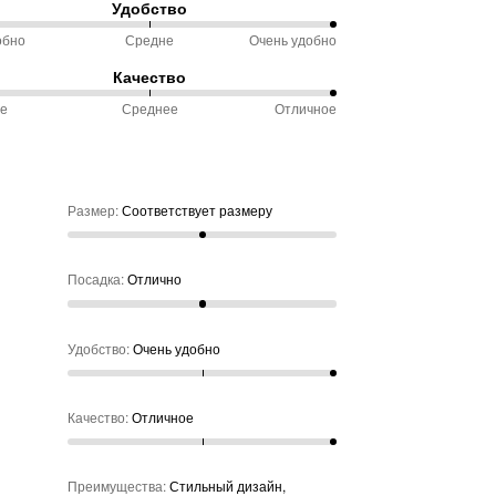
Удобство
ду
ветствует
обно
Средне
Очень удобно
%
еру
Качество
ду
ое
Среднее
Отличное
чно
обно
%
ду
не
ое
Размер
:
Соответствует размеру
нее
Посадка
:
Отлично
Удобство
:
Очень удобно
Качество
:
Отличное
Преимущества
:
Стильный дизайн,