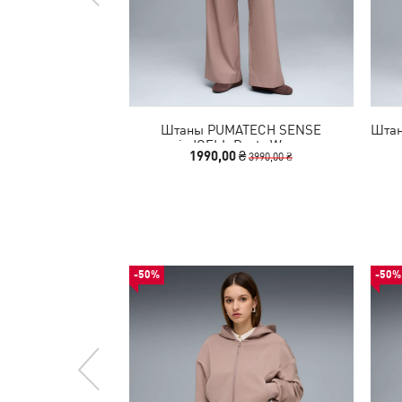
Штаны PUMATECH SENSE
Штан
windCELL Pants Women
1990,00 ₴
3990,00 ₴
-50%
-50%