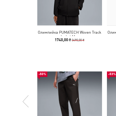
Олимпийка PUMATECH Woven Track
Олим
Jacket Men
1740,00 ₴
3490,00 ₴
-50%
-53%