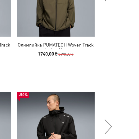
Track
Олимпийка PUMATECH Woven Track
Куртка PUMATEC
Jacket Men
Jack
1740,00 ₴
2490,00
3490,00 ₴
-50%
-50%