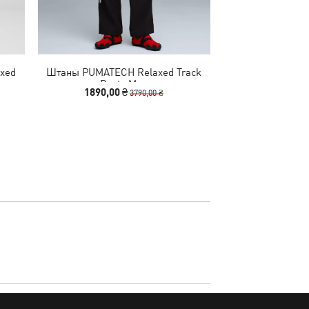
xed
Штаны PUMATECH Relaxed Track
Брюки PUMATECH
Pants Men
1890,00 ₴
1890,00
3790,00 ₴