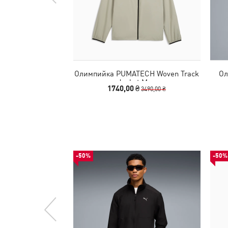
Олимпийка PUMATECH Woven Track
Ол
Jacket Men
1740,00 ₴
3490,00 ₴
-50%
-50%