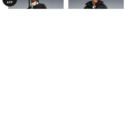
Свитшот PUMATECH Relaxed
Куртка PUMATECH
Crew Sweat Men
PrimaLoft® Puffer Jacket Men
1890,00 ₴
5490,00 ₴
3990,00 ₴
10990,00 ₴
С ЭТИМ ТОВАРОМ ПОКУПАЮТ
-67%
-53%