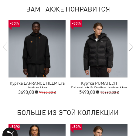
ВАМ ТАКЖЕ ПОНРАВИТСЯ
-53%
-50%
Куртка LAFRANCÉ HEEM Era
Куртка PUMATECH
Jacket Men
PrimaLoft® Puffer Jacket Men
3690,00 ₴
5490,00 ₴
7790,00 ₴
10990,00 ₴
БОЛЬШЕ ИЗ ЭТОЙ КОЛЛЕКЦИИ
-53%
-50%