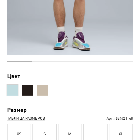
Цвет
Размер
ТАБЛИЦА РАЗМЕРОВ
Арт.:
634421_48
XS
S
M
L
XL