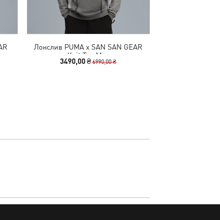
AR
Лонслив PUMA x SAN SAN GEAR
Кепка PUMA x S
Knit Top Men
3490,00 ₴
1790,00
6990,00 ₴