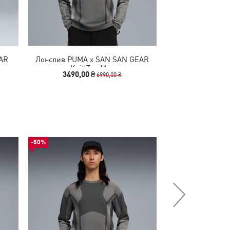
AR
Лонслив PUMA x SAN SAN GEAR
Сумка PUMA x S
Knit Top Men
3490,00 ₴
4490,00
6990,00 ₴
-50%
-50%