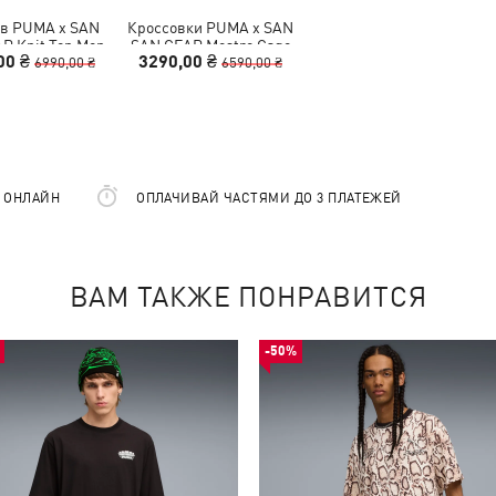
в PUMA x SAN
Кроссовки PUMA x SAN
R Knit Top Men
SAN GEAR Mostro Cage
00 ₴
3290,00 ₴
6990,00 ₴
Sneakers Unisex
6590,00 ₴
Е ОНЛАЙН
ОПЛАЧИВАЙ ЧАСТЯМИ ДО 3 ПЛАТЕЖЕЙ
ВАМ ТАКЖЕ ПОНРАВИТСЯ
-50%