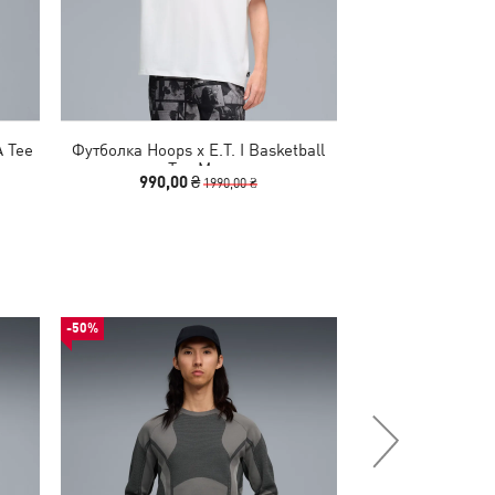
 Tee
Футболка Hoops x E.T. I Basketball
Футболка PUMA 
Tee Men
Oversi
990,00 ₴
1590,00
1990,00 ₴
-50%
-50%