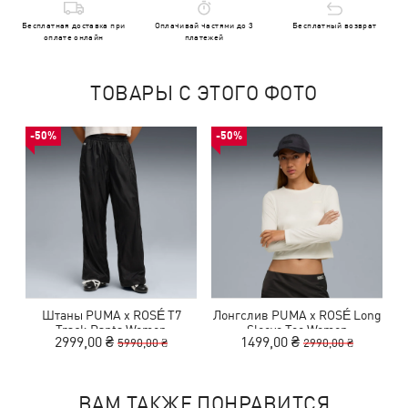
Бесплатная доставка при
Оплачивай частями до 3
Бесплатный возврат
оплате онлайн
платежей
ТОВАРЫ С ЭТОГО ФОТО
-50%
-50%
Штаны PUMA x ROSÉ T7
Лонгслив PUMA x ROSÉ Long
Track Pants Women
Sleeve Tee Women
2999,00 ₴
1499,00 ₴
5990,00 ₴
2990,00 ₴
ВАМ ТАКЖЕ ПОНРАВИТСЯ