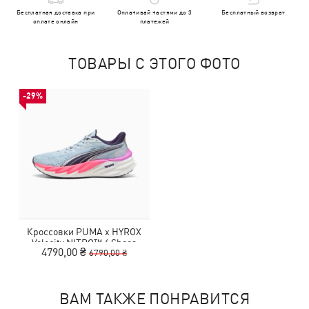
Бесплатная доставка при
Оплачивай частями до 3
Бесплатный возврат
оплате онлайн
платежей
ТОВАРЫ С ЭТОГО ФОТО
-29%
Кроссовки PUMA x HYROX
Velocity NITRO™ 4 Shoes
4790,00 ₴
6790,00 ₴
Women
ВАМ ТАКЖЕ ПОНРАВИТСЯ