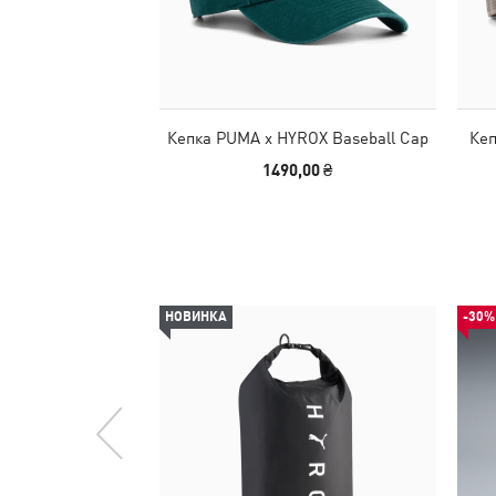
Кепка PUMA x HYROX Baseball Cap
Кеп
1490,00 ₴
НОВИНКА
-30%