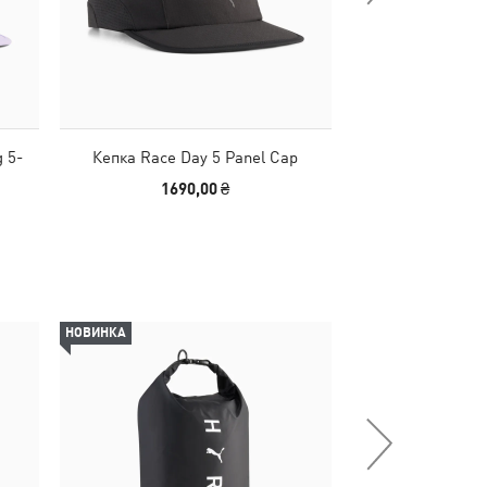
 5-
Кепка Race Day 5 Panel Cap
Кепка 5 Panel 
1690,00 ₴
1190
НОВИНКА
НОВИНКА