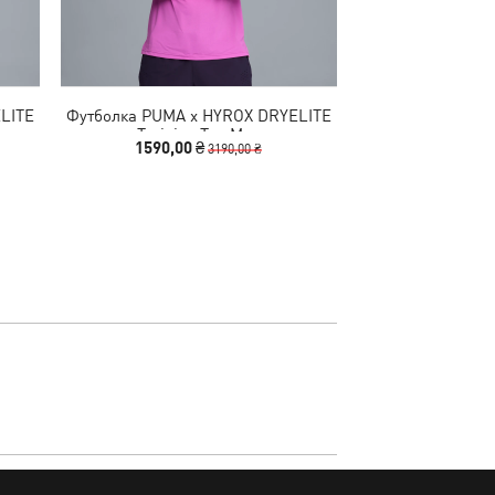
LITE
Футболка PUMA x HYROX DRYELITE
Кроссовки RS
Training Tee Men
1590,00 ₴
3490,00
3190,00 ₴