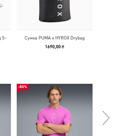
 5-
Сумка PUMA x HYROX Drybag
Повязка на гол
Hea
1690,00 ₴
590
-50%
-50%