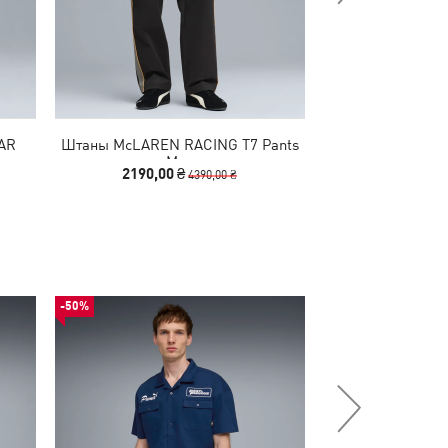
AR
Штаны McLAREN RACING T7 Pants
Штаны PUM
Men
PUMATECH-X Rel
2190,00 ₴
2290,00
4390,00 ₴
M
-50%
-50%