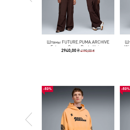
Штаны FUTURE.PUMA.ARCHIVE
Шт
Extreme Cargo Pants Unisex
Wi
2940,00 ₴
4190,00 ₴
-50%
-50%