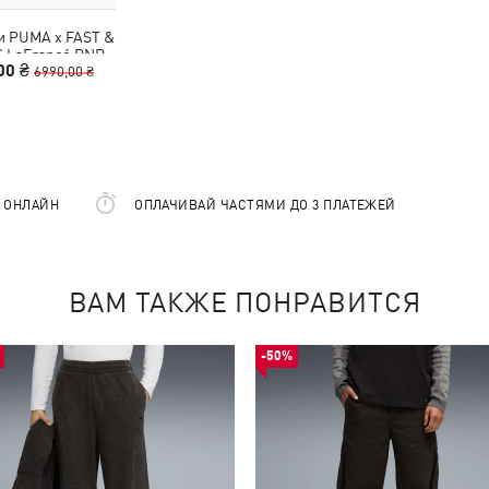
и PUMA x FAST &
 LaFrancé RNR
00 ₴
akers Unisex
6990,00 ₴
Е ОНЛАЙН
ОПЛАЧИВАЙ ЧАСТЯМИ ДО 3 ПЛАТЕЖЕЙ
ВАМ ТАКЖЕ ПОНРАВИТСЯ
-50%