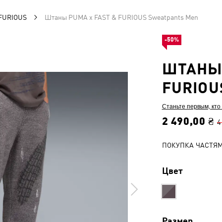
 FURIOUS
Штаны PUMA x FAST & FURIOUS Sweatpants Men
-50%
ШТАНЫ 
FURIOU
Станьте первым, кто
2 490,00 ₴
4
ПОКУПКА ЧАСТЯ
Цвет
Размер