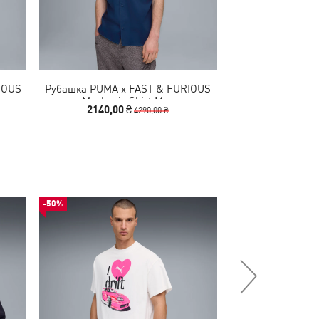
IOUS
Рубашка PUMA x FAST & FURIOUS
Куртка PUMA x
Mechanic Shirt Men
Workwear 
2140,00 ₴
5490,00 
4290,00 ₴
-50%
-50%