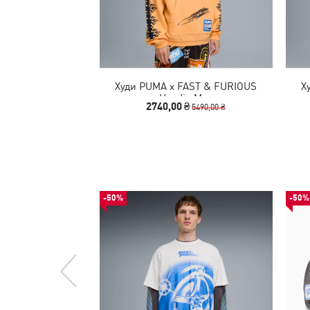
Худи PUMA x FAST & FURIOUS
Х
Hoodie Men
2740,00 ₴
5490,00 ₴
-50%
-50%