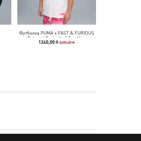
Футболка PUMA x FAST & FURIOUS
Футболка PUMA 
Men
Relaxed Basketball Tee Men
Relaxed Bask
1240,00 ₴
1240,00
2490,00 ₴