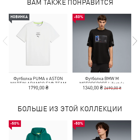
ВАМ ТАКЖЕ ПОНРАВИТСЯ
НОВИНКА
-50%
Футболка PUMA x ASTON
Футболка BMW M
MARTIN ARAMCO F1® TEAM
MOTORSPORT Lifestyle
1790,00 ₴
1340,00 ₴
2690,00 ₴
Essentials Tee Men
Relaxed Tee Men
БОЛЬШЕ ИЗ ЭТОЙ КОЛЛЕКЦИИ
-50%
-50%