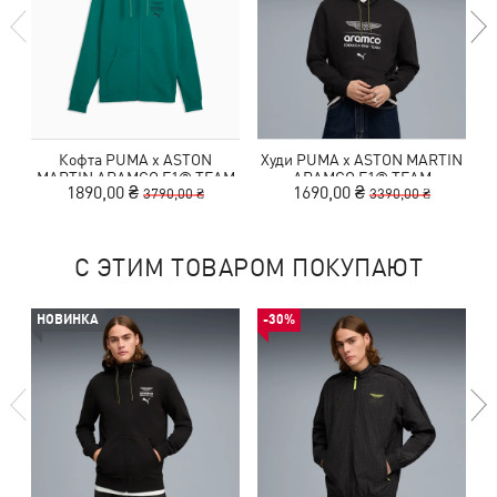
Кофта PUMA x ASTON
Худи PUMA x ASTON MARTIN
MARTIN ARAMCO F1® TEAM
ARAMCO F1® TEAM
1890,00 ₴
1690,00 ₴
3790,00 ₴
3390,00 ₴
Essentials Hoodie Men
Essentials Hoodie Men
С ЭТИМ ТОВАРОМ ПОКУПАЮТ
НОВИНКА
-30%