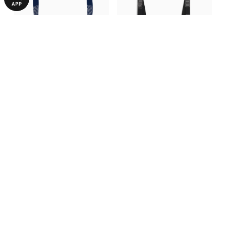
Топ-бандо PUMA Women's
Топ-бандо PUMA Women's
Bandeau Top
Bandeau Top
1340,00 ₴
890,00 ₴
1890,00 ₴
1740,00 ₴
ОТЗЫВЫ
Нет оценок
Станьте первым, кто напишет отзыв об этом товаре
ОСТАВИТЬ ОТЗЫВ