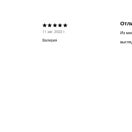
Отл
Выбрана
11 авг. 2022 г.
Из ми
оценка
Валерия
выгля
5из
5