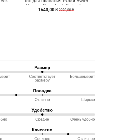
Neck
Топ для плавания PUMA Swim
Купальник PU
Women Racerback Swim Top
Swims
1640,00 ₴
1299,00
2290,00 ₴
Размер
мерит
Соответствует
Большемерит
размеру
ду
Посадка
омерит
Отлично
Широко
Удобство
ду
ветствует
обно
Средне
Очень удобно
еру
Качество
ду
ое
Среднее
Отличное
чно
обно