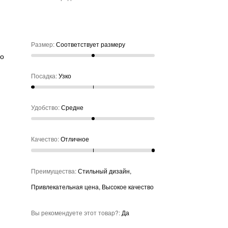
ду
не
ое
Размер
:
Соответствует размеру
но
нее
Посадка
:
Узко
Удобство
:
Средне
Качество
:
Отличное
Преимущества
:
Стильный дизайн,
Привлекательная цена, Высокое качество
Вы рекомендуете этот товар?
:
Да