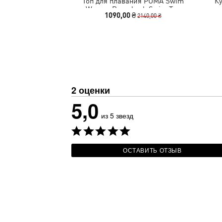
Топ для плавания PUMA Swim
К
Women Racerback Swim Top
1090,00 ₴
2140,00 ₴
2 оценки
5,0
из 5 звезд
ОСТАВИТЬ ОТЗЫВ