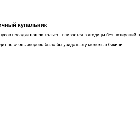
и
меж
Сред
Низк
ичный купальник
и
нусов посадки нашла только - впивается в ягодицы без натираний 
Сред
дит не очень здорово было бы увидеть эту модель в бикини