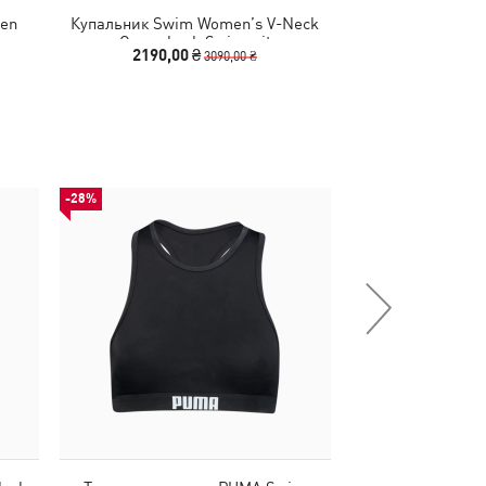
en
Купальник Swim Women’s V-Neck
Купальник PU
Cross-back Swimsuit
Swims
2190,00 ₴
1290,00
3090,00 ₴
-28%
-49%