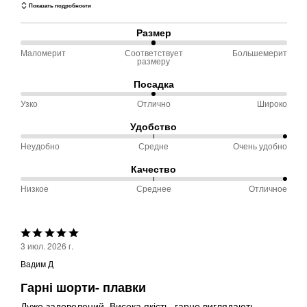
Показать подробности
Размер
Маломерит
Соответствует
Большемерит
50 %
размеру
между
Посадка
Маломерит
Узко
Отлично
Широко
50 %
и
между
Соответствует
Удобство
Узко
размеру
Неудобно
Средне
Очень удобно
100 %
и
между
Качество
Отлично
Неудобно
Низкое
Среднее
Отличное
100 %
и
между
Средне
Низкое
Выбрана
и
3 июл. 2026 г.
оценка
Среднее
Вадим Д
5из
Гарні шорти- плавки
5
Дуже задоволений. Висока якість, гарно виглядають.