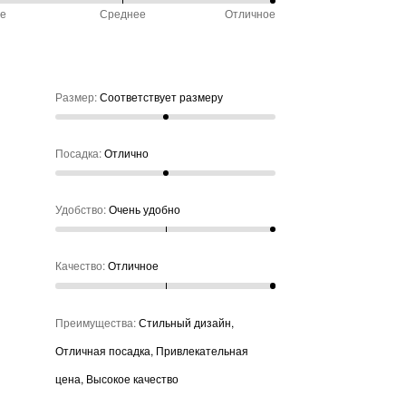
ое
Среднее
Отличное
чно
обно
%
ду
не
ое
Размер
:
Соответствует размеру
нее
Посадка
:
Отлично
Удобство
:
Очень удобно
Качество
:
Отличное
Преимущества
:
Стильный дизайн,
Отличная посадка, Привлекательная
цена, Высокое качество