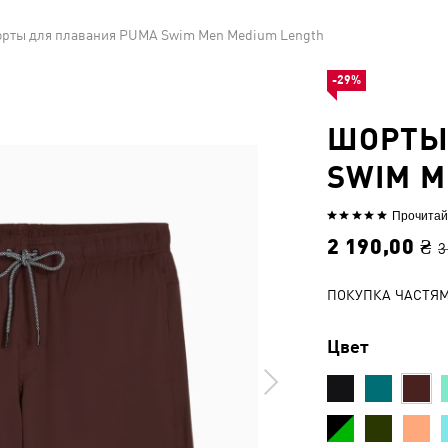
рты для плавания PUMA Swim Men Medium Length
-29%
ШОРТЫ
SWIM M
Прочитай
Выбрана
оценка
2 190,00 ₴
3
5из
5
ПОКУПКА ЧАСТЯ
Цвет