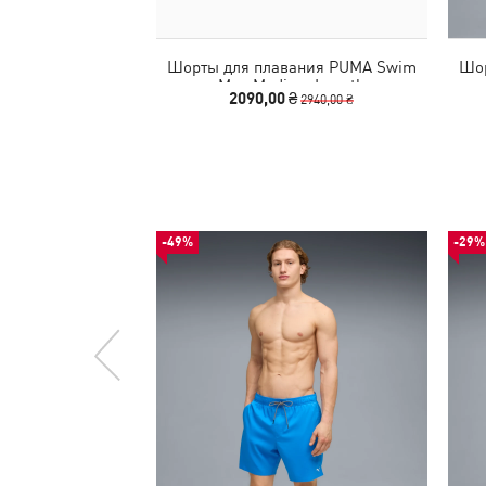
Шорты для плавания PUMA Swim
Шор
Men Medium Length
2090,00 ₴
2940,00 ₴
-49%
-29%