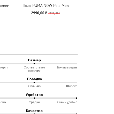
Women
Поло PUMA.NOW Polo Men
Футболка Run Vel
M
2990,00 ₴
990,00 
5990,00 ₴
Размер
мерит
Соответствует
Большемерит
размеру
ду
Посадка
омерит
Отлично
Широко
Удобство
ду
ветствует
обно
Средне
Очень удобно
%
еру
Качество
ду