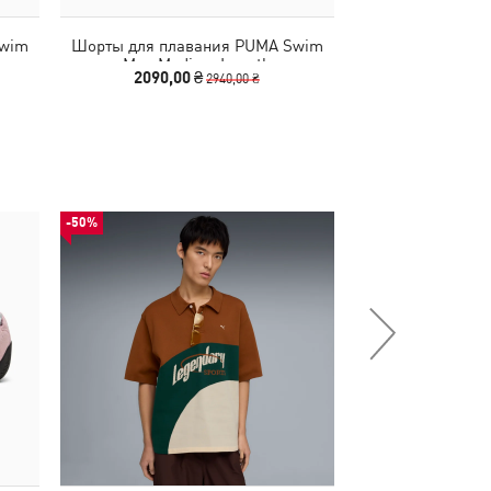
Swim
Шорты для плавания PUMA Swim
Шорты для пла
Men Medium Length
Men Shor
2090,00 ₴
1640,00
2940,00 ₴
-50%
-50%