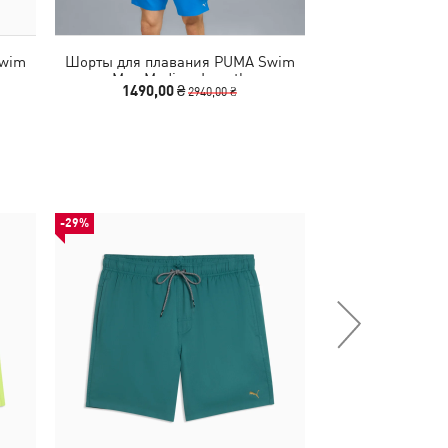
Swim
Шорты для плавания PUMA Swim
Шорты для пла
Men Medium Length
Men Medi
1490,00 ₴
2190,00
2940,00 ₴
-29%
-28%