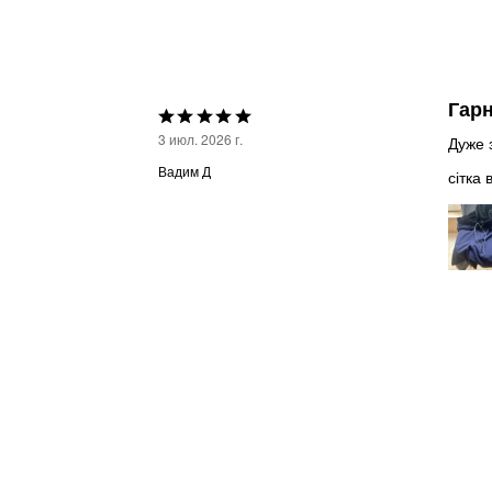
Гарн
Выбрана
3 июл. 2026 г.
Дуже 
оценка
Вадим Д
сітка 
5из
5