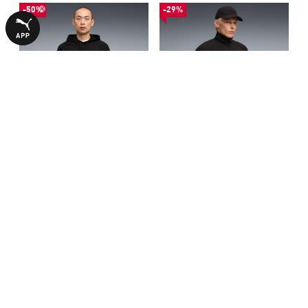
-50%
-29%
Худи PUMA Sport Hoodie Men
Олимпийка PUMA Sport Mid
Layer Men
1740,00 ₴
2390,00 ₴
3490,00 ₴
3390,00 ₴
С ЭТИМ ТОВАРОМ ПОКУПАЮТ
-29%
-50%