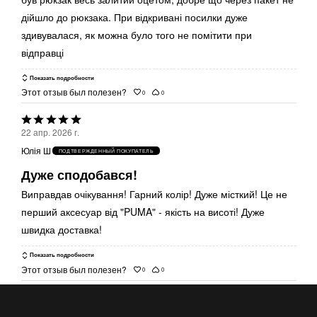
дійшло до рюкзака. При відкривані посилки дуже
здивувалася, як можна було того не помітити при
відправці
Показать подробности
Этот отзыв был полезен?
0
0
Выбрана
22 апр. 2026 г.
оценка
Юлія Ш
ПОДТВЕРЖДЕННЫЙ ПОКУПАТЕЛЬ
5из
Дуже сподобався!
5
Виправдав очікування! Гарний колір! Дуже місткий! Це не
перший аксесуар від "PUMA" - якість на висоті! Дуже
швидка доставка!
Показать подробности
Этот отзыв был полезен?
0
0