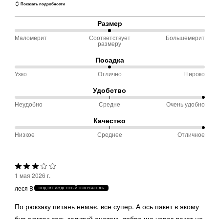
Показать подробности
Размер
Маломерит
Соответствует
Большемерит
50 %
размеру
между
Посадка
Маломерит
Узко
Отлично
Широко
50 %
и
между
Соответствует
Удобство
Узко
размеру
Неудобно
Средне
Очень удобно
100 %
и
между
Качество
Отлично
Неудобно
Низкое
Среднее
Отличное
100 %
и
между
Средне
Низкое
Выбрана
и
1 мая 2026 г.
оценка
Среднее
леся В
ПОДТВЕРЖДЕННЫЙ ПОКУПАТЕЛЬ
3из
5
По рюкзаку питань немає, все супер. А ось пакет в якому
був рюкзак весь залитий оцетом, добре що через пакет не