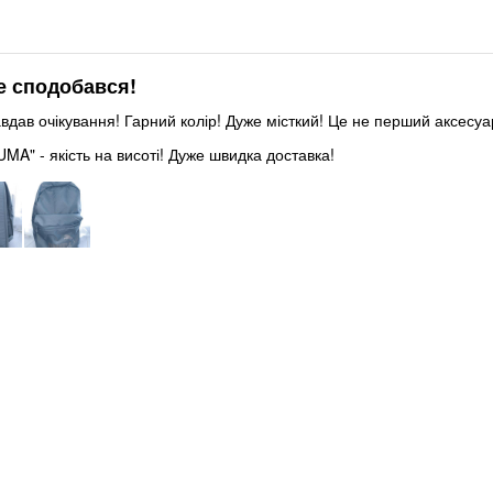
е сподобався!
вдав очікування! Гарний колір! Дуже місткий! Це не перший аксесуа
UMA" - якість на висоті! Дуже швидка доставка!