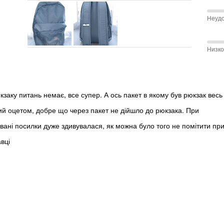
покупателей
меж
0 %
покупателей
Соот
покупателей
Неуд
Узко
100 
разм
и
меж
Низк
Отли
Неуд
100 
и
меж
Сред
Низк
кзаку питань немає, все супер. А ось пакет в якому був рюкзак весь
и
ий оцетом, добре що через пакет не дійшло до рюкзака. При
Сред
ивані посилки дуже здивувалася, як можна було того не помітити пр
вці