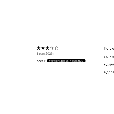
По рю
Выбрана
1 мая 2026 г.
залит
оценка
леся В
ПОДТВЕРЖДЕННЫЙ ПОКУПАТЕЛЬ
відкр
3из
відпра
5