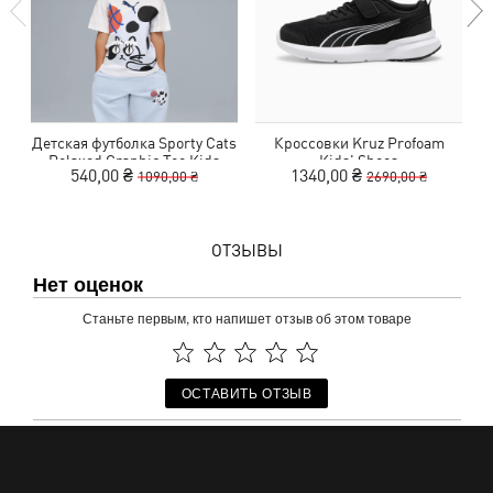
Детская футболка Sporty Cats
Кроссовки Kruz Profoam
Д
Relaxed Graphic Tee Kids
Kids' Shoes
540,00 ₴
1340,00 ₴
1090,00 ₴
2690,00 ₴
ОТЗЫВЫ
Нет оценок
Станьте первым, кто напишет отзыв об этом товаре
ОСТАВИТЬ ОТЗЫВ