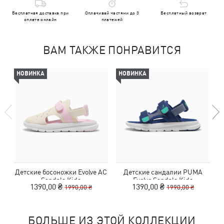
Бесплатная доставка при
Оплачивай частями до 3
Бесплатный возврат
оплате онлайн
платежей
ВАМ ТАКЖЕ ПОНРАВИТСЯ
НОВИНКА
НОВИНКА
Детские босоножки Evolve AC
Детские сандалии PUMA
Д
Sandals Kids
Evolve Sandals Kids
1390,00 ₴
1390,00 ₴
1990,00 ₴
1990,00 ₴
БОЛЬШЕ ИЗ ЭТОЙ КОЛЛЕКЦИИ