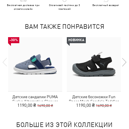
Бесплатная доставка при
Оплачивай частями до 3
Бесплатный возврат
оплате онлайн
платежей
ВАМ ТАКЖЕ ПОНРАВИТСЯ
-30%
НОВИНКА
Детские сандалии PUMA
Детские босоножки Fun
Evolve Alternative Closure
Racer Mesh Sandals Toddler
1190,00 ₴
1190,00 ₴
1690,00 ₴
1690,00 ₴
Sandals Baby
БОЛЬШЕ ИЗ ЭТОЙ КОЛЛЕКЦИИ