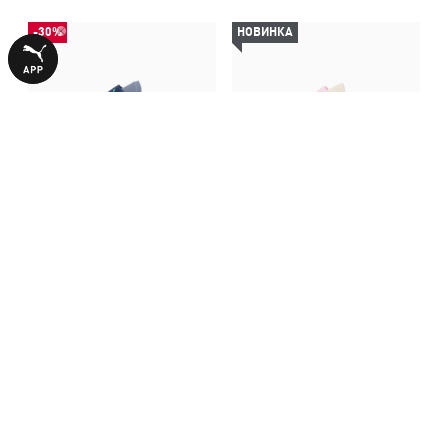
-30%
НОВИНКА
Детские сандалии PUMA
Детские босоножки Evolve AC
Evolve Alternative Closure
Sandals Kids
1190,00 ₴
1390,00 ₴
1690,00 ₴
1990,00 ₴
Sandals Baby
С ЭТИМ ТОВАРОМ ПОКУПАЮТ
-30%
НОВИНКА