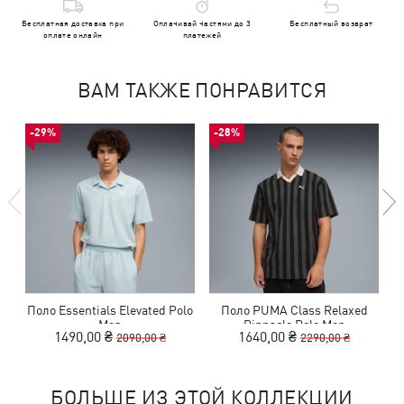
Бесплатная доставка при
Оплачивай частями до 3
Бесплатный возврат
оплате онлайн
платежей
ВАМ ТАКЖЕ ПОНРАВИТСЯ
-29%
-28%
Поло Essentials Elevated Polo
Поло PUMA Class Relaxed
Men
Pinnacle Polo Men
1490,00 ₴
1640,00 ₴
2090,00 ₴
2290,00 ₴
БОЛЬШЕ ИЗ ЭТОЙ КОЛЛЕКЦИИ