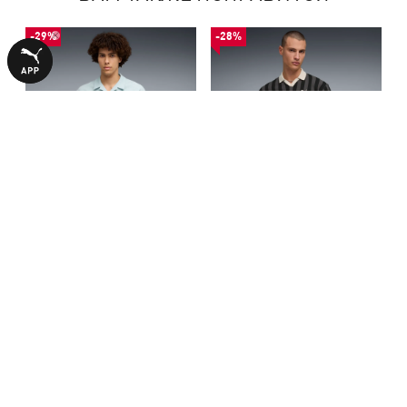
-29%
-28%
Поло Essentials Elevated Polo
Поло PUMA Class Relaxed
Men
Pinnacle Polo Men
1490,00 ₴
1640,00 ₴
2090,00 ₴
2290,00 ₴
БОЛЬШЕ ИЗ ЭТОЙ КОЛЛЕКЦИИ
-28%
НОВИНКА