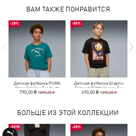
ВАМ ТАКЖЕ ПОНРАВИТСЯ
-28%
-50%
Детская футболка PUMA
Детская футболка Graphic
Class Graphic Tee Youth
Relaxed PUMA Voyage Tee
790,00 ₴
690,00 ₴
1090,00 ₴
1390,00 ₴
Youth
БОЛЬШЕ ИЗ ЭТОЙ КОЛЛЕКЦИИ
-50%
-28%