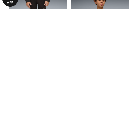
Детские шорты PUMA Class
Детская футболка PUMA
Graphic Shorts Youth
Class Graphic Tee Youth
640,00 ₴
790,00 ₴
1290,00 ₴
1090,00 ₴
С ЭТИМ ТОВАРОМ ПОКУПАЮТ
-50%
-29%