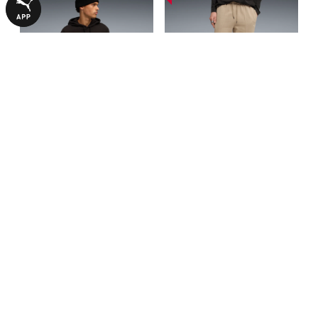
Худи PUMA Class Graphic
Штаны PUMA Class Relaxed
Hoodie Men
Pintuck Sweatpants Men
1490,00 ₴
1490,00 ₴
3190,00 ₴
2990,00 ₴
С ЭТИМ ТОВАРОМ ПОКУПАЮТ
-50%
-50%