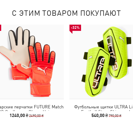
С ЭТИМ ТОВАРОМ ПОКУПАЮТ
-32%
арские перчатки FUTURE Match
Футбольные щитки ULTRA Li
C Goalkeeper Gloves Unisex
Football Strap Shinguards
1240,00 ₴
540,00 ₴
2490,00 ₴
790,00 ₴