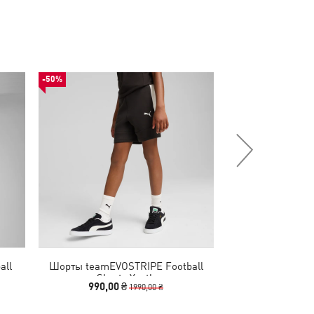
-50%
-50%
all
Шорты teamEVOSTRIPE Football
Куртка teamAD
Shorts Youth
Padded Footba
990,00 ₴
2590,00
1990,00 ₴