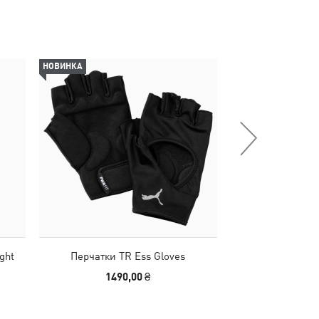
НОВИНКА
-29%
ght
Перчатки TR Ess Gloves
Футбольные щ
ULTRA Flex Fo
1490,00 ₴
990,00 
Shin