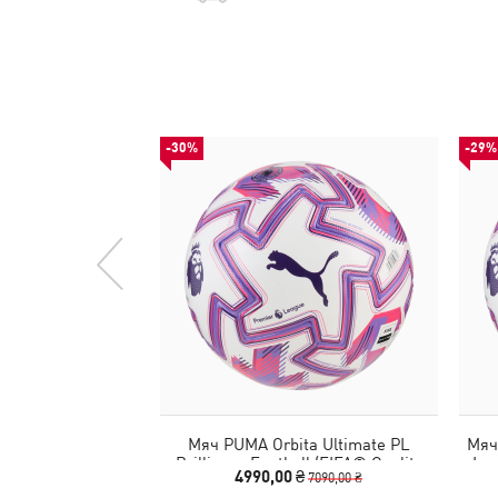
-30%
-29%
Мяч PUMA Orbita Ultimate PL
Мяч
Brilliance Football (FIFA® Quality
Lea
4990,00 ₴
7090,00 ₴
Pro)