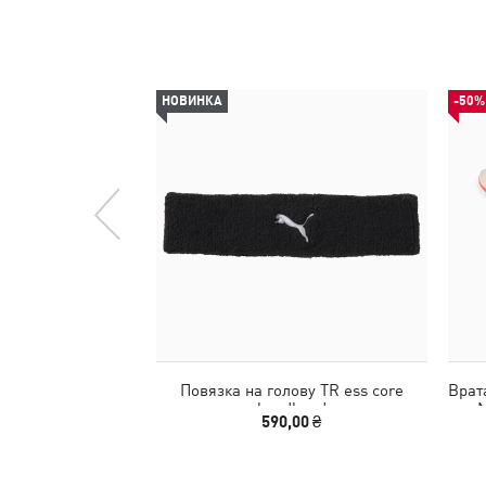
НОВИНКА
-50%
Повязка на голову TR ess core
Врат
headband
N
590,00 ₴