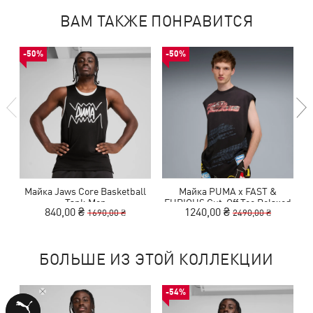
ВАМ ТАКЖЕ ПОНРАВИТСЯ
-50%
-50%
Майка Jaws Core Basketball
Майка PUMA x FAST &
Tank Men
FURIOUS Cut-Off Tee Relaxed
840,00 ₴
1240,00 ₴
1690,00 ₴
2490,00 ₴
Men
БОЛЬШЕ ИЗ ЭТОЙ КОЛЛЕКЦИИ
-54%