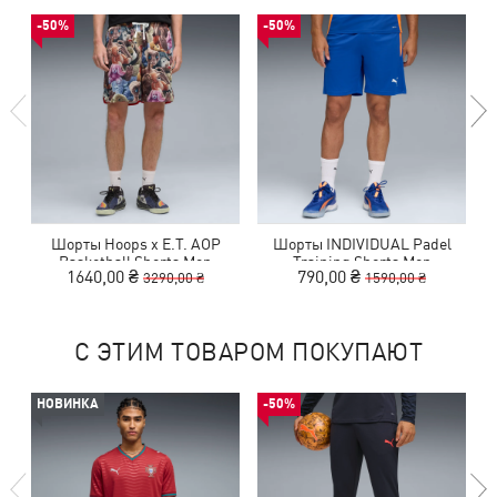
-50%
-50%
Шорты Hoops x E.T. AOP
Шорты INDIVIDUAL Padel
Basketball Shorts Men
Training Shorts Men
1640,00 ₴
790,00 ₴
3290,00 ₴
1590,00 ₴
С ЭТИМ ТОВАРОМ ПОКУПАЮТ
НОВИНКА
-50%