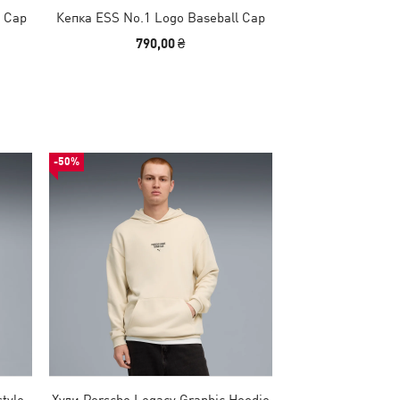
l Cap
Кепка ESS No.1 Logo Baseball Cap
Кепка PUMA x
ARAMCO F1® TE
790,00 ₴
2290
-50%
tyle
Худи Porsche Legacy Graphic Hoodie