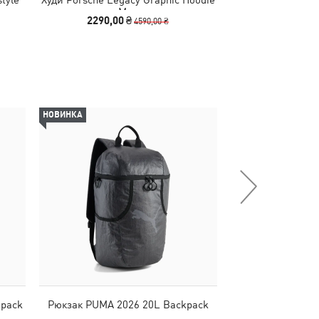
Men
2290,00 ₴
4590,00 ₴
НОВИНКА
НОВИНКА
kpack
Рюкзак PUMA 2026 20L Backpack
Шорты VELOCITY
Shor