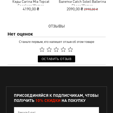
Кеды Carina Mia Topcat
Балетки Catch Soleil Ballerina
Sneakers Women
Shoes Women
A
4190,00 ₴
2090,00 ₴
2990,00 ₴
ОТЗЫВЫ
Нет оценок
Станьте первым, кто напишет отзыв об этом товаре
ОСТАВИТЬ ОТЗЫВ
ПРИСОЕДИНЯЙСЯ К ПОДПИСЧИКАМ, ЧТОБЫ
ПОЛУЧИТЬ
10% СКИДКИ
НА ПОКУПКУ
Введите E-mail