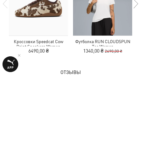
Кроссовки Speedcat Cow
Футболка RUN CLOUDSPUN
Ш
Print Sneakers Women
Tee Women
6490,00 ₴
1340,00 ₴
2690,00 ₴
ОТЗЫВЫ
1 оценка
5,0
из 5 звезд
ОСТАВИТЬ ОТЗЫВ
Показать подробности