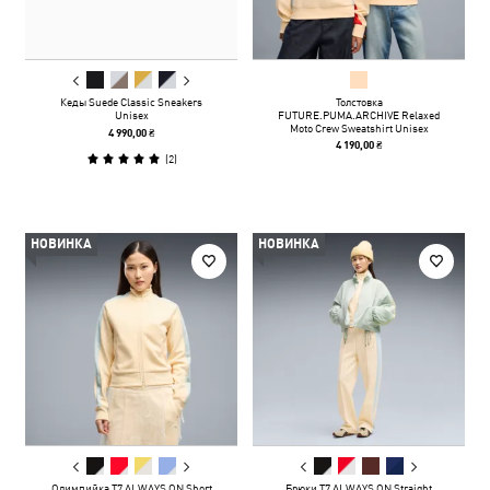
Кеды Suede Classic Sneakers
Толстовка
Unisex
FUTURE.PUMA.ARCHIVE Relaxed
Moto Crew Sweatshirt Unisex
4 990,00 ₴
4 190,00 ₴
(
2
)
НОВИНКА
НОВИНКА
Олимпийка T7 ALWAYS ON Short
Брюки T7 ALWAYS ON Straight