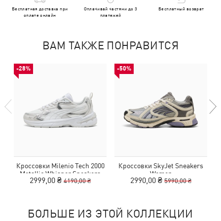
Бесплатная доставка при
Оплачивай частями до 3
Бесплатный возврат
оплате онлайн
платежей
ВАМ ТАКЖЕ ПОНРАВИТСЯ
-28%
-50%
Кроссовки Milenio Tech 2000
Кроссовки SkyJet Sneakers
Metallic Whisper Sneakers
Women
2999,00 ₴
2990,00 ₴
4190,00 ₴
5990,00 ₴
Women
БОЛЬШЕ ИЗ ЭТОЙ КОЛЛЕКЦИИ