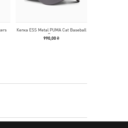
kers
Кепка ESS Metal PUMA Cat Baseball
Сумка PUMA 1976 
Cap
Gri
990,00 ₴
2790