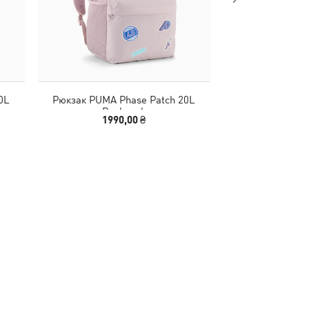
0L
Рюкзак PUMA Phase Patch 20L
Рюкзак PUMA 
Backpack
ARAMCO F1® TE
1990,00 ₴
4190