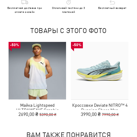
Бесплатная доставка при
Оплачивай частями до 3
Бесплатный возврат
оплате онлайн
платежей
ТОВАРЫ С ЭТОГО ФОТО
-50%
-50%
Майка Lightspeed
Кроссовки Deviate NITRO™ 4
ULTRAWEAVE Graphic
Running Shoes Men
2690,00 ₴
3990,00 ₴
5390,00 ₴
7990,00 ₴
Running Singlet Men
ВАМ ТАКЖЕ ПОНРАВИТСЯ