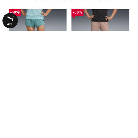
-50%
-50%
Шорты Lightspeed
Шорты Dreamrun dryCELL
ULTRAWEAVE Running 2"
Running 5" Shorts Men
2140,00 ₴
1590,00 ₴
4290,00 ₴
3190,00 ₴
Shorts Men
БОЛЬШЕ ИЗ ЭТОЙ КОЛЛЕКЦИИ
-50%
-50%