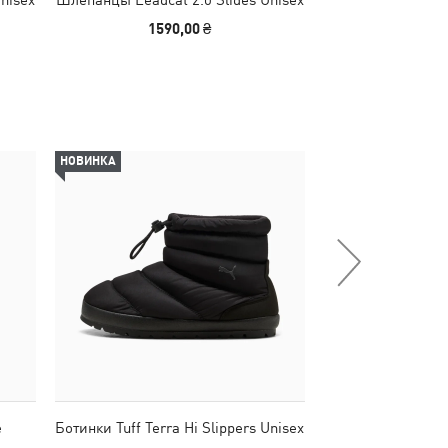
1590,00 ₴
1140,00
НОВИНКА
НОВИНКА
e
Ботинки Tuff Terra Hi Slippers Unisex
Шорты VELOCITY
Shor