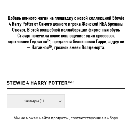
Добавь немного магии на площадку с новой коллекцией Stewie
4 Harry Potter от Самого ценного игрока Женской НБА Бреанны
Стюарт. В этой волшебной коллаборации фирменная обувь
Стюарт получила новое воплощение: один кроссовок
вдохновлен Гедвигой™, преданной белой совой Гарри, а другой
— Нагайной™, грозной змеей Волдеморта.
STEWIE 4 HARRY POTTER™
0
Фильтры
(1)
Мы не можем найти продукты, соответствующие выбору.