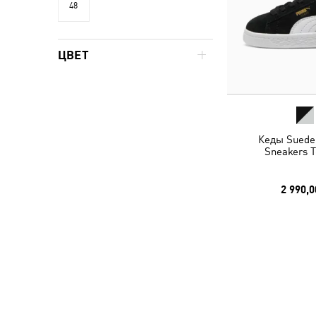
48
ЦВЕТ
Кеды Suede 
Sneakers T
2 990,0