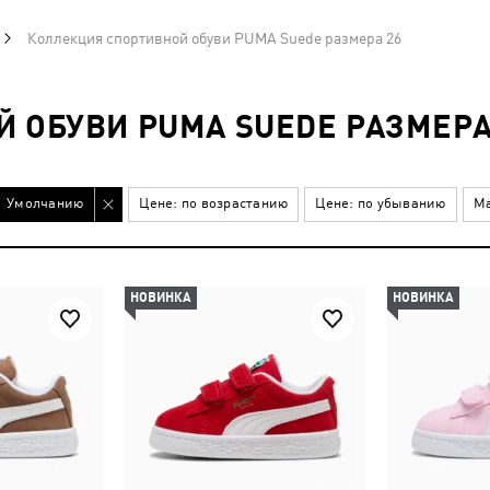
Коллекция спортивной обуви PUMA Suede размера 26
 ОБУВИ PUMA SUEDE РАЗМЕРА
Умолчанию
Цене: по возрастанию
Цене: по убыванию
Ма
НОВИНКА
НОВИНКА