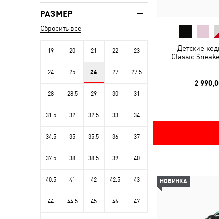
РАЗМЕР
Сбросить все
Детские кед
19
20
21
22
23
Classic Sneake
24
25
26
27
27.5
2 990,0
28
28.5
29
30
31
31.5
32
32.5
33
34
34.5
35
35.5
36
37
37.5
38
38.5
39
40
40.5
41
42
42.5
43
НОВИНКА
44
44.5
45
46
47