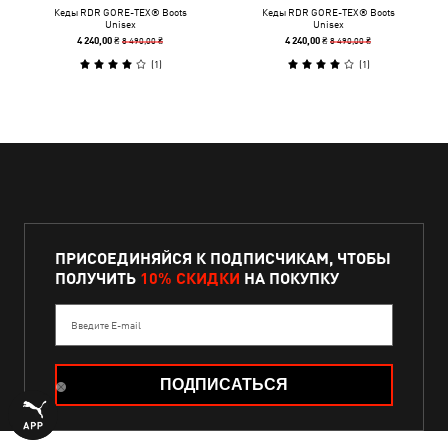
Кеды RDR GORE-TEX® Boots
Кеды RDR GORE-TEX® Boots
Unisex
Unisex
8 490,00 ₴
8 490,00 ₴
4 240,00 ₴
4 240,00 ₴
(
1
)
(
1
)
ПРИСОЕДИНЯЙСЯ К ПОДПИСЧИКАМ, ЧТОБЫ
ПОЛУЧИТЬ
10% СКИДКИ
НА ПОКУПКУ
Введите E-mail
ПОДПИСАТЬСЯ