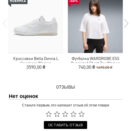
НОВИНКА
-50%
Кроссовки Bella Donna L
Футболка WARDROBE ESS
С
Sneakers Women
Oversized Short Tee Women
3590,00 ₴
740,00 ₴
1490,00 ₴
ОТЗЫВЫ
Нет оценок
Станьте первым, кто напишет отзыв об этом товаре
ОСТАВИТЬ ОТЗЫВ